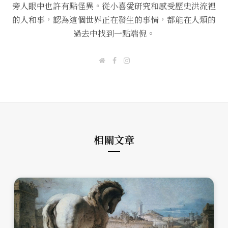
旁人眼中也許有點怪異。從小喜愛研究和感受歷史洪流裡
的人和事，認為這個世界正在發生的事情，都能在人類的
過去中找到一點端倪。
W
F
I
e
a
n
b
c
s
s
e
t
i
b
a
t
o
g
e
o
r
k
a
m
相關文章