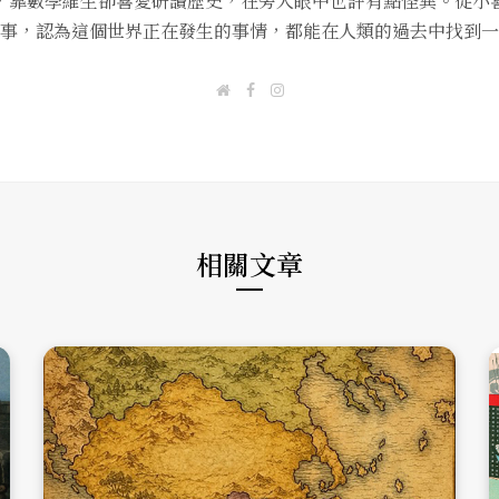
，靠數學維生卻喜愛研讀歷史，在旁人眼中也許有點怪異。從小
事，認為這個世界正在發生的事情，都能在人類的過去中找到一
W
F
I
e
a
n
b
c
s
s
e
t
i
b
a
t
o
g
e
o
r
k
a
m
相關文章