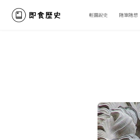
輕圖說史
隨筆隨想