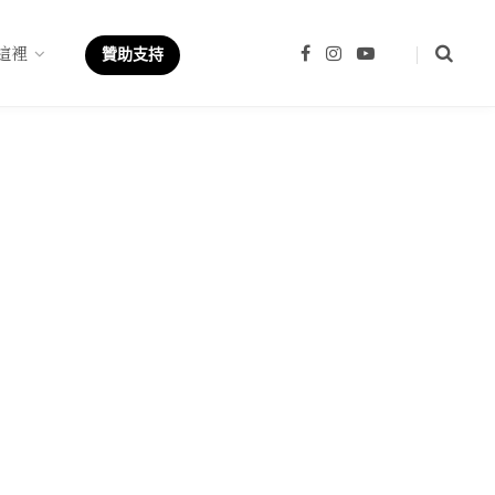
這裡
F
I
Y
贊助支持
a
n
o
c
s
u
e
t
T
b
a
u
o
g
b
o
r
e
k
a
m