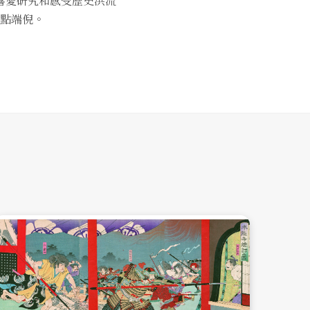
喜愛研究和感受歷史洪流
點端倪。