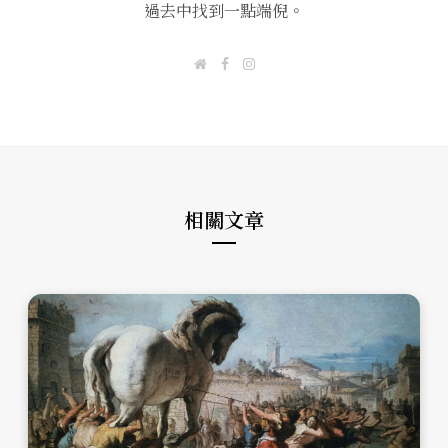
過去中找到一點端倪。
W
F
I
e
a
n
b
c
s
s
e
t
i
b
a
t
o
g
e
o
r
k
a
m
相關文章