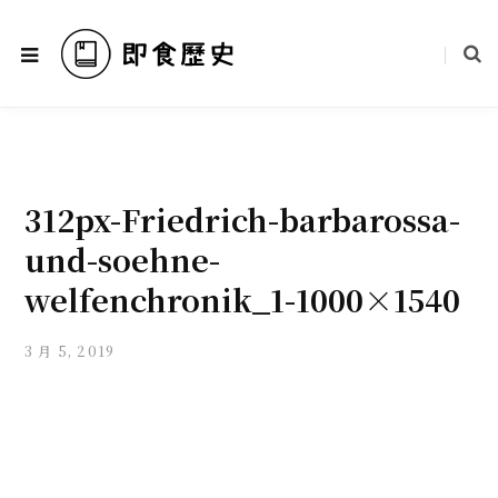
312px-Friedrich-barbarossa-
und-soehne-
welfenchronik_1-1000×1540
3 月 5, 2019