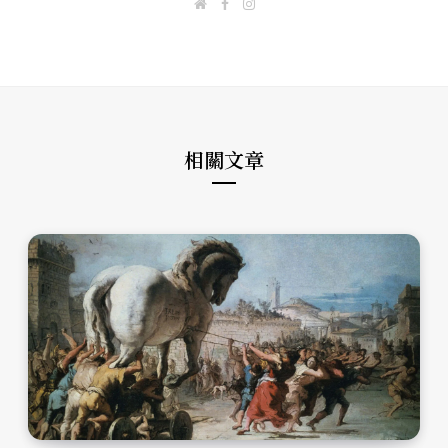
W
F
I
e
a
n
b
c
s
s
e
t
i
b
a
t
o
g
e
o
r
k
a
m
相關文章