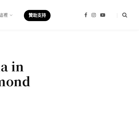
這裡
F
I
Y
贊助支持
a
n
o
c
s
u
e
t
T
b
a
u
o
g
b
o
r
e
k
a
m
a in
amond