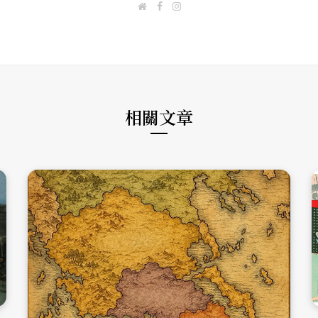
W
F
I
e
a
n
b
c
s
s
e
t
i
b
a
t
o
g
e
o
r
k
a
m
相關文章