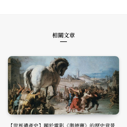
s
e
t
i
b
a
t
o
g
e
o
r
k
a
m
相關文章
【世界遺產史】關於電影《奧德賽》的歷史背景