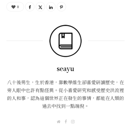
0
seayu
八十後男生，生於香港，靠數學維生卻喜愛研讀歷史，在
旁人眼中也許有點怪異。從小喜愛研究和感受歷史洪流裡
的人和事，認為這個世界正在發生的事情，都能在人類的
過去中找到一點端倪。
W
F
I
e
a
n
b
c
s