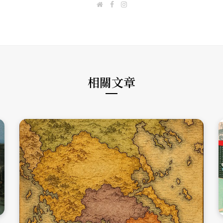
W
F
I
e
a
n
b
c
s
s
e
t
i
b
a
t
o
g
e
o
r
k
a
m
相關文章