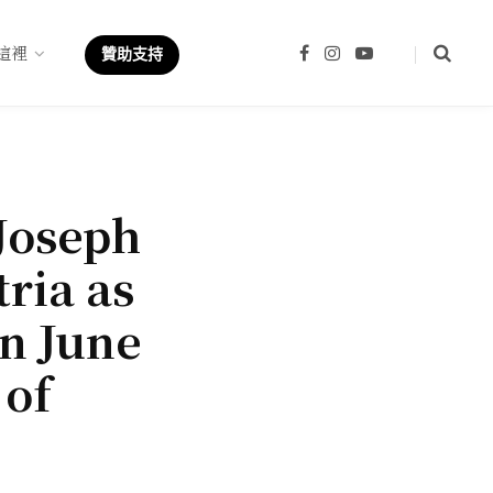
這裡
F
I
Y
贊助支持
a
n
o
c
s
u
e
t
T
b
a
u
o
g
b
o
r
e
k
a
m
Joseph
ria as
n June
 of