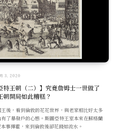
 月 3, 2020
亞特王朝（二）】究竟詹姆士一世做了
王朝開局如此糟糕？
國王後，看到倫敦的花花世界，與老家相比好太多
始有了暴發戶的心態。斯圖亞特王室本來在蘇格蘭
麼本事揮霍，來到倫敦後卻花錢如流水。