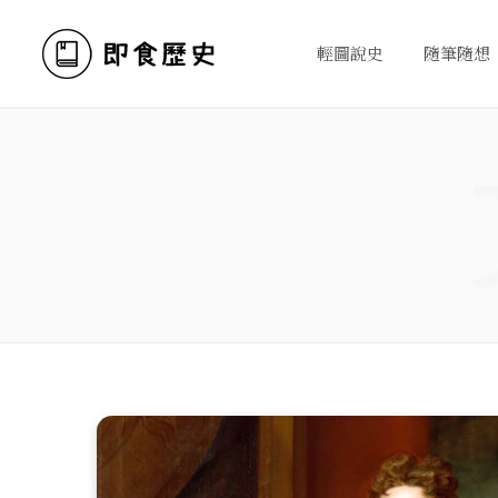
輕圖說史
隨筆隨想