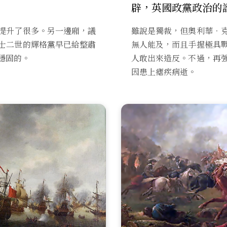
辟，英國政黨政治的
提升了很多。另一邊廂，議
雖說是獨裁，但奧利華．
士二世的輝格黨早已給整肅
無人能及，而且手握極具
穩固的。
人敢出來造反。不過，再
因患上瘧疾病逝。