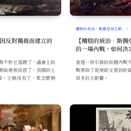
糟糕的統治．斯圖亞特王朝
7
因反對獨裁而建立的
【糟糕的統治．斯圖
的一場內戰，如何決
勢不對也落跑了，議會上的
查理一世引發的英國內戰
都給連根拔起了，英國的上
戰爭除了促使前文提到的
掉。王朝沒有了，那怎麼辦
很多巨大影響。