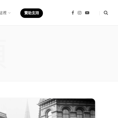
這裡
F
I
Y
贊助支持
a
n
o
c
s
u
e
t
T
b
a
u
類
o
g
b
o
r
e
k
a
m