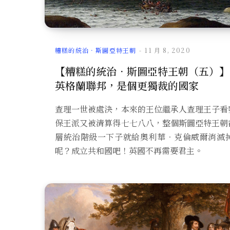
糟糕的統治．斯圖亞特王朝
11 月 8, 2020
【糟糕的統治．斯圖亞特王朝（五）】
英格蘭聯邦，是個更獨裁的國家
查理一世被處決，本來的王位繼承人查理王子看
保王派又被清算得七七八八，整個斯圖亞特王朝
層統治階級一下子就給奧利華．克倫威爾消滅
呢？成立共和國吧！英國不再需要君主。