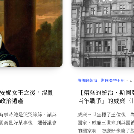
糟糕的統治．斯圖亞特王朝
2
安妮女王之後，混亂
【糟糕的統治．斯圖
政治遺產
百年戰爭」的威廉三
有事時總是哭哭締締，讓英
威廉三世坐穩了王位後，
閣商量好某事後，遇著議會
國家，威廉三世來到英國
的國家啊，怎麼好像差了