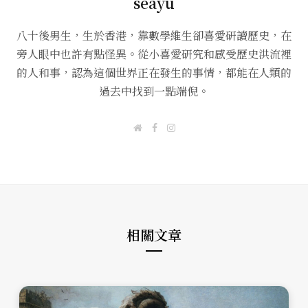
seayu
八十後男生，生於香港，靠數學維生卻喜愛研讀歷史，在
旁人眼中也許有點怪異。從小喜愛研究和感受歷史洪流裡
的人和事，認為這個世界正在發生的事情，都能在人類的
過去中找到一點端倪。
W
F
I
e
a
n
b
c
s
s
e
t
i
b
a
t
o
g
e
o
r
k
a
m
相關文章