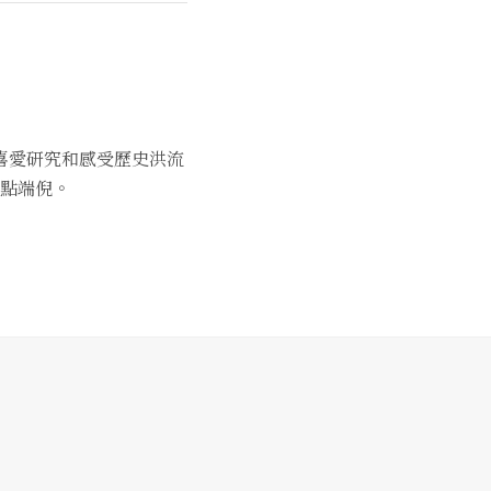
喜愛研究和感受歷史洪流
點端倪。