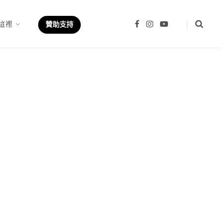
這裡
F
I
Y
贊助支持
a
n
o
c
s
u
e
t
T
b
a
u
o
g
b
o
r
e
k
a
m