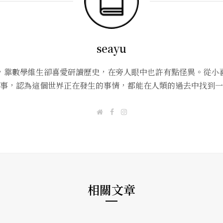
seayu
，靠數學維生卻喜愛研讀歷史，在旁人眼中也許有點怪異。從小
事，認為這個世界正在發生的事情，都能在人類的過去中找到一
W
F
I
e
a
n
b
c
s
s
e
t
i
b
a
t
o
g
e
o
r
k
a
m
相關文章