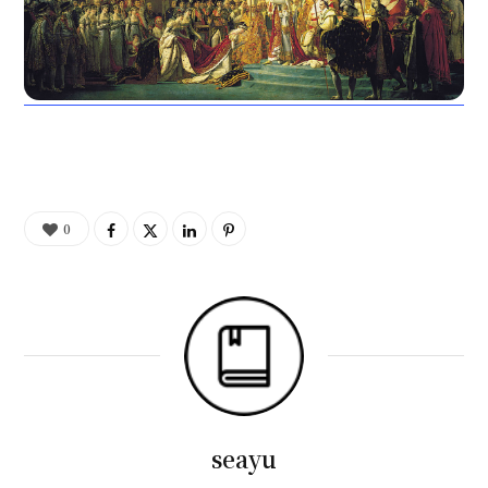
0
seayu