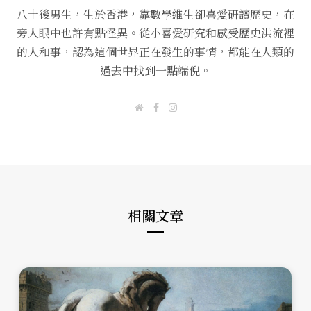
八十後男生，生於香港，靠數學維生卻喜愛研讀歷史，在
旁人眼中也許有點怪異。從小喜愛研究和感受歷史洪流裡
的人和事，認為這個世界正在發生的事情，都能在人類的
過去中找到一點端倪。
W
F
I
e
a
n
b
c
s
s
e
t
i
b
a
t
o
g
e
o
r
k
a
m
相關文章