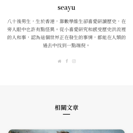
seayu
八十後男生，生於香港，靠數學維生卻喜愛研讀歷史，在
旁人眼中也許有點怪異。從小喜愛研究和感受歷史洪流裡
的人和事，認為這個世界正在發生的事情，都能在人類的
過去中找到一點端倪。
W
F
I
e
a
n
b
c
s
s
e
t
i
b
a
t
o
g
e
o
r
k
a
m
相關文章