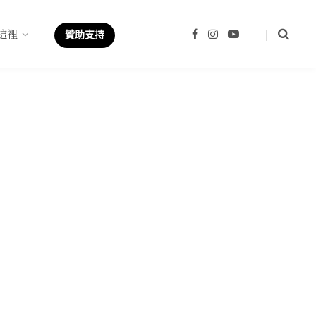
這裡
F
I
Y
贊助支持
a
n
o
c
s
u
e
t
T
b
a
u
o
g
b
o
r
e
k
a
m