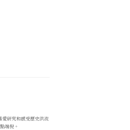
喜愛研究和感受歷史洪流
點端倪。