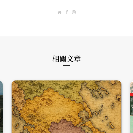
W
F
I
e
a
n
b
c
s
s
e
t
i
b
a
t
o
g
e
o
r
k
a
m
相關文章