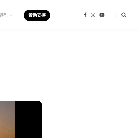
這裡
F
I
Y
贊助支持
a
n
o
c
s
u
e
t
T
b
a
u
o
g
b
o
r
e
k
a
m