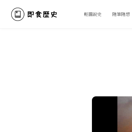
輕圖說史
隨筆隨想