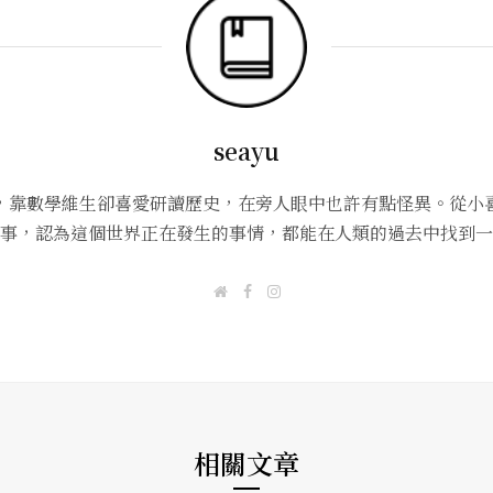
seayu
，靠數學維生卻喜愛研讀歷史，在旁人眼中也許有點怪異。從小
事，認為這個世界正在發生的事情，都能在人類的過去中找到一
W
F
I
e
a
n
b
c
s
s
e
t
i
b
a
t
o
g
e
o
r
k
a
m
相關文章