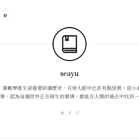
seayu
，靠數學維生卻喜愛研讀歷史，在旁人眼中也許有點怪異。從小
事，認為這個世界正在發生的事情，都能在人類的過去中找到一
W
F
I
e
a
n
b
c
s
s
e
t
i
b
a
t
o
g
e
o
r