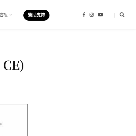
這裡
F
I
Y
贊助支持
a
n
o
c
s
u
e
t
T
b
a
u
o
g
b
o
r
e
k
a
m
 CE)