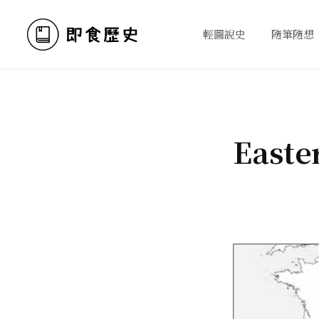
輕圖說史
隨筆隨想
Easte