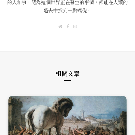
的人和事，認為這個世界正在發生的事情，都能在人類的
過去中找到一點端倪。
W
F
I
e
a
n
b
c
s
s
e
t
i
b
a
t
o
g
e
o
r
k
a
m
相關文章