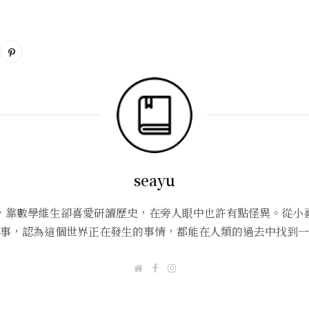
seayu
，靠數學維生卻喜愛研讀歷史，在旁人眼中也許有點怪異。從小
事，認為這個世界正在發生的事情，都能在人類的過去中找到一
W
F
I
e
a
n
b
c
s
s
e
t
i
b
a