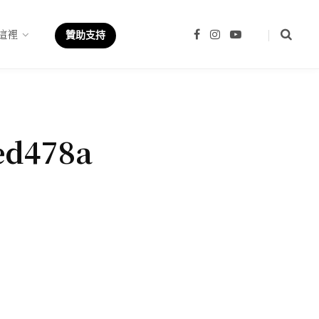
這裡
F
I
Y
贊助支持
a
n
o
c
s
u
e
t
T
b
a
u
o
g
b
o
r
e
k
a
m
ed478a