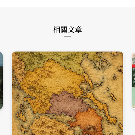
t
o
g
e
o
r
k
a
m
相關文章