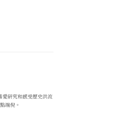
喜愛研究和感受歷史洪流
點端倪。