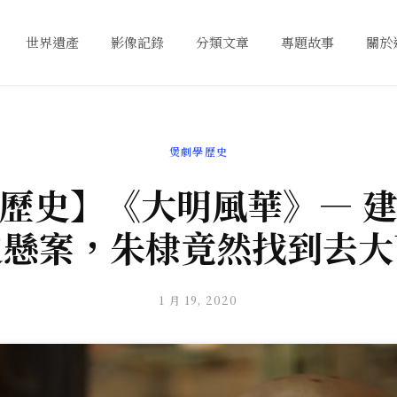
世界遺產
影像記錄
分類文章
專題故事
關於
煲劇學歷史
歷史】《大明風華》— 
史懸案，朱棣竟然找到去大
1 月 19, 2020