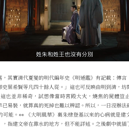
落，其實清代夏燮的明代編年史《明通鑑》有記載：傳言
御史葉希賢等凡四十餘人從。」這也可反映由明到清，坊
實這也並非稀奇，試想像當時宮殿大火，燒焦的屍體豈
早已易裝，就算真的死掉也難以辨認。所以，一日沒辦法
的可能。👀 《大明風華》裏朱棣登基以來的心病就是建
」，指建文帝在靠水的地方，但不能詳述。之後劇中就插