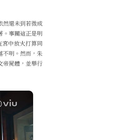
依然還未到若微成
著。事關這正是明
在宮中放火打算同
落不明。然而，朱
文帝屍體，並舉行