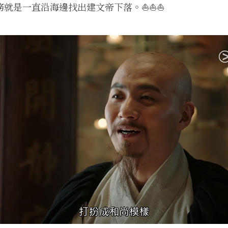
就是一直沿海邊找出建文帝下落。⛵️⛵️⛵️