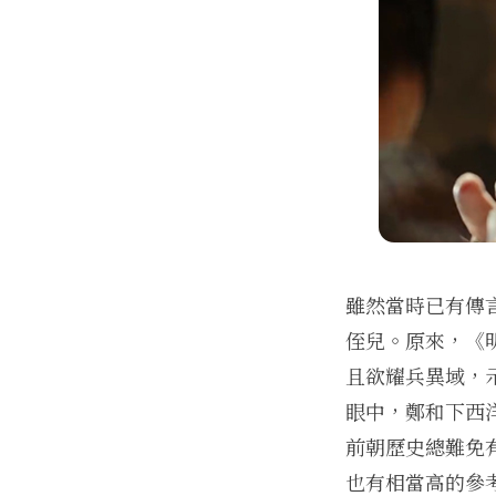
雖然當時已有傳
侄兒。原來，《
且欲耀兵異域，
眼中，鄭和下西
前朝歷史總難免
也有相當高的參