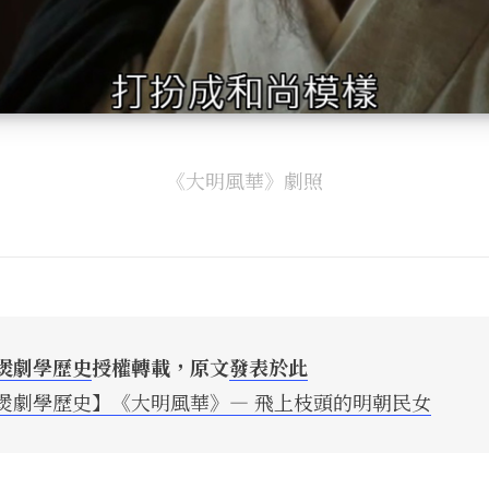
《大明風華》劇照
煲劇學歷史
授權轉載，原文
發表於此
煲劇學歷史】《大明風華》— 飛上枝頭的明朝民女