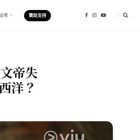
這裡
F
I
Y
贊助支持
a
n
o
c
s
u
e
t
T
b
a
u
o
g
b
o
r
e
k
a
m
建文帝失
西洋？