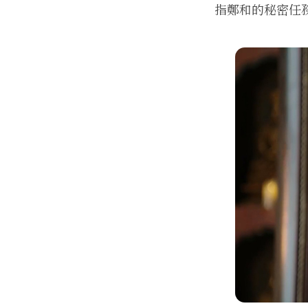
指鄭和的秘密任務