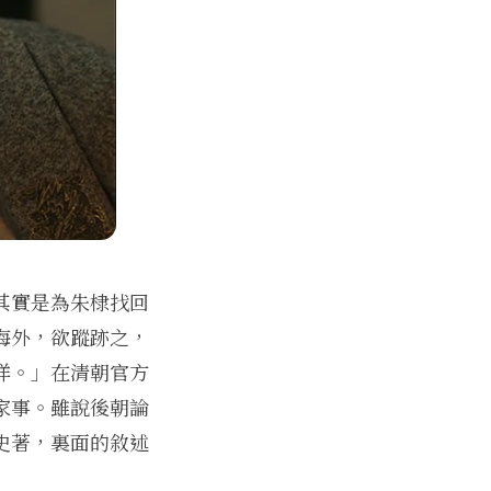
其實是為朱棣找回
海外，欲蹤跡之，
洋。」在清朝官方
家事。雖說後朝論
史著，裏面的敘述