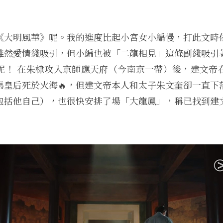
《大明風華》呢。我的進度比起小宮女小編慢，打此文時
雖然愛情綫吸引，但小編也被「二龍相見」這條副綫吸引
呢！ 在朱棣攻入京師應天府（今南京一帶）後，建文帝
馬皇后死於火海🔥，但建文帝本人和太子朱文奎卻一直下
包括他自己），也很快安排了場「大龍鳳」，稱已找到建