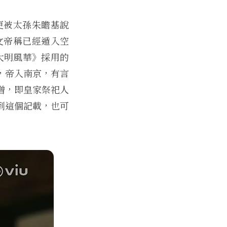
更被太孫朱瞻基說
文帝稱已經遁入空
大明風華》採用的
，帝入南京，有言
僧，即皇家祭祀人
到這個記載，也可