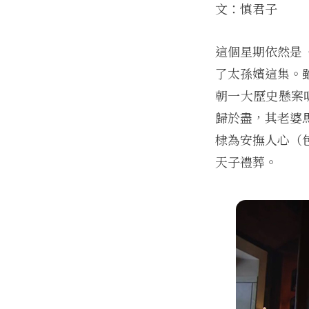
文：慎君子
這個星期依然是
了太孫嬪這集。
朝一大歷史懸案
歸於盡，其老婆
棣為安撫人心（
天子禮葬。