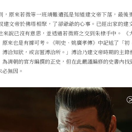
到，原來若微等一班靖難遺孤是知道建文帝下落，最後
叔建文帝於佛塔相聚，了卻爺爺的心事。已經出家的建
他來說已沒有意思，並透過若微將之交到朱棣手中。 《
，原來也是有據可考。《明史．姚廣孝傳》中記述了「初
，溥洽知狀，或言匿溥洽所。」溥洽乃建文帝時期的主錄
》為清朝的官方編撰的正史，但在此嚴謹編修的史書內找
未必無因。