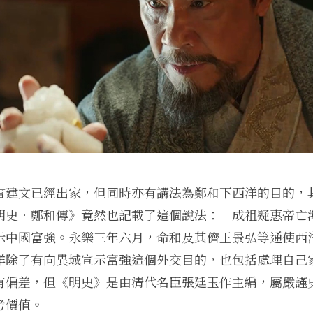
言建文已經出家，但同時亦有講法為鄭和下西洋的目的，
明史．鄭和傳》竟然也記載了這個說法：「成祖疑惠帝亡
示中國富強。永樂三年六月，命和及其儕王景弘等通使西
洋除了有向異域宣示富強這個外交目的，也包括處理自己
有偏差，但《明史》是由清代名臣張廷玉作主編，屬嚴謹
考價值。