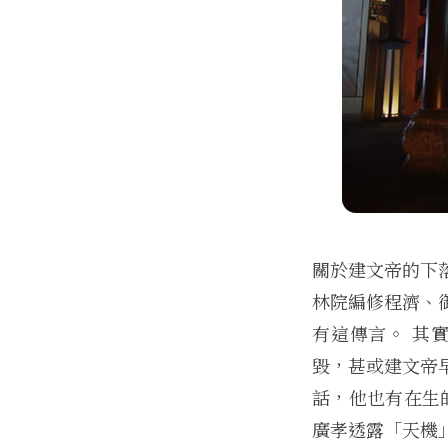
關於建文帝的下
林院編修程濟、
有這傳言。 其
毀，甚或建文帝
話，他也有在生
廣孝透露「天機