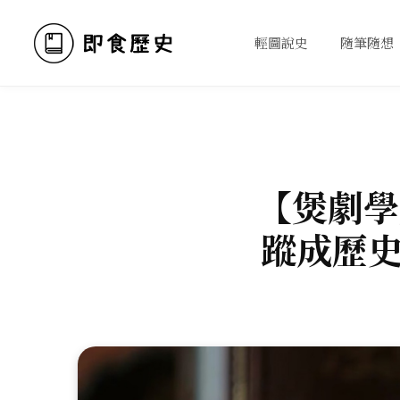
輕圖說史
隨筆隨想
【煲劇學
蹤成歷