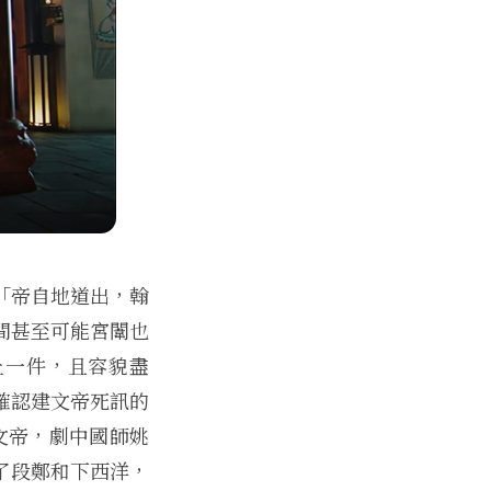
「帝自地道出，翰
間甚至可能宮闈也
止一件，且容貌盡
確認建文帝死訊的
文帝，劇中國師姚
了段鄭和下西洋，