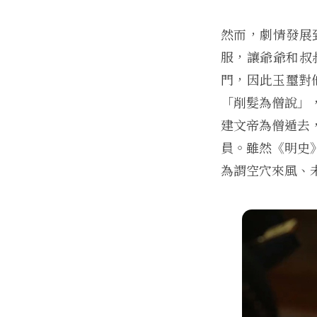
然而，劇情發展
服，讓爺爺和叔
門，因此玉璽對
「削髮為僧說」
建文帝為僧遁去
員。雖然《明史
為謂空穴來風、