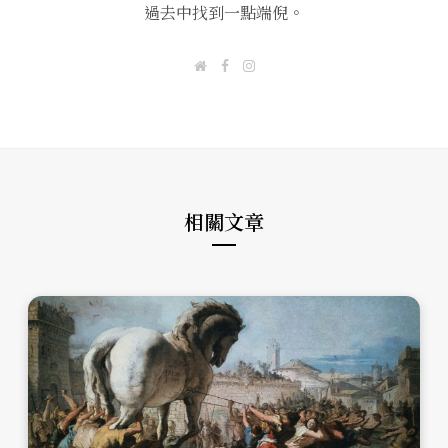
過去中找到一點端倪。
W
F
I
e
a
n
b
c
s
s
e
t
i
b
a
t
o
g
e
o
r
k
a
m
相關文章