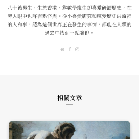
八十後男生，生於香港，靠數學維生卻喜愛研讀歷史，在
旁人眼中也許有點怪異。從小喜愛研究和感受歷史洪流裡
的人和事，認為這個世界正在發生的事情，都能在人類的
過去中找到一點端倪。
W
F
I
e
a
n
b
c
s
s
e
t
i
b
a
t
o
g
e
o
r
k
a
m
相關文章