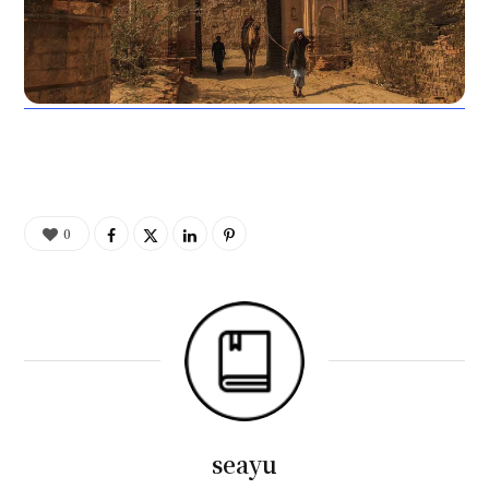
0
seayu