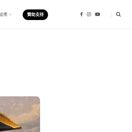
這裡
F
I
Y
贊助支持
a
n
o
c
s
u
e
t
T
b
a
u
o
g
b
o
r
e
k
a
m