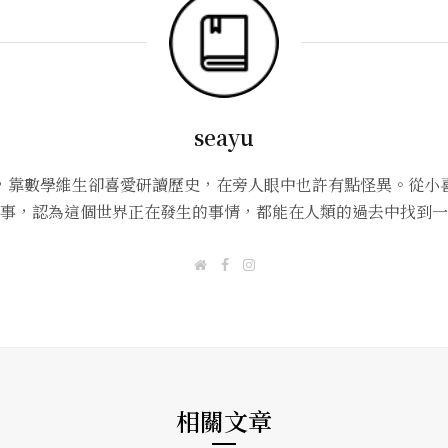
seayu
，靠數學維生卻喜愛研讀歷史，在旁人眼中也許有點怪異。從小
事，認為這個世界正在發生的事情，都能在人類的過去中找到一
W
F
I
e
a
n
b
c
s
s
e
t
i
b
a
t
o
g
e
o
r
k
a
m
相關文章