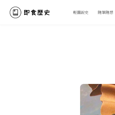
輕圖說史
隨筆隨想