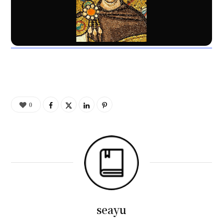
0
seayu