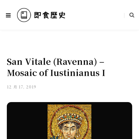
San Vitale (Ravenna) –
Mosaic of Iustinianus I
12 月 17, 2019