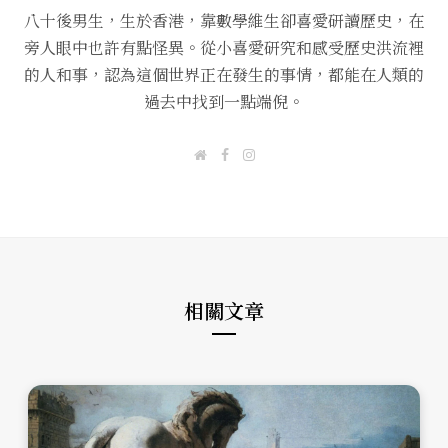
八十後男生，生於香港，靠數學維生卻喜愛研讀歷史，在
旁人眼中也許有點怪異。從小喜愛研究和感受歷史洪流裡
的人和事，認為這個世界正在發生的事情，都能在人類的
過去中找到一點端倪。
W
F
I
e
a
n
b
c
s
s
e
t
i
b
a
t
o
g
e
o
r
k
a
m
相關文章