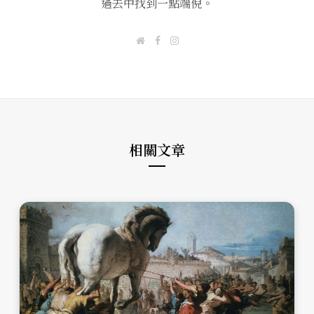
過去中找到一點端倪。
W
F
I
e
a
n
b
c
s
s
e
t
i
b
a
t
o
g
e
o
r
k
a
m
相關文章