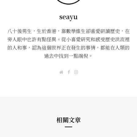
seayu
八十後男生，生於香港，靠數學維生卻喜愛研讀歷史，在
旁人眼中也許有點怪異。從小喜愛研究和感受歷史洪流裡
的人和事，認為這個世界正在發生的事情，都能在人類的
過去中找到一點端倪。
W
F
I
e
a
n
b
c
s
s
e
t
i
b
a
t
o
g
e
o
r
k
a
m
相關文章