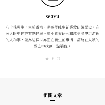
seayu
八十後男生，生於香港，靠數學維生卻喜愛研讀歷史，在
旁人眼中也許有點怪異。從小喜愛研究和感受歷史洪流裡
的人和事，認為這個世界正在發生的事情，都能在人類的
過去中找到一點端倪。
W
F
I
e
a
n
b
c
s
s
e
t
i
b
a
t
o
g
e
o
r
k
a
m
相關文章