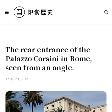
The rear entrance of the
Palazzo Corsini in Rome,
seen from an angle.
12 月 23, 2021