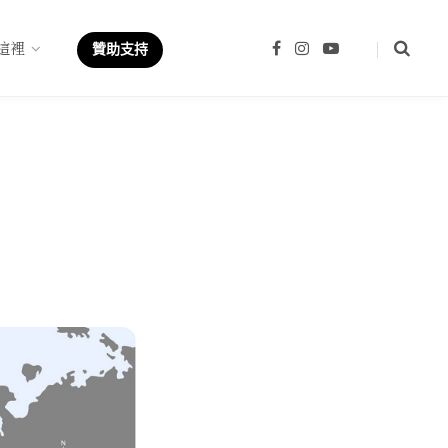
這裡
F
I
Y
贊助支持
a
n
o
c
s
u
e
t
T
b
a
u
o
g
b
o
r
e
k
a
m