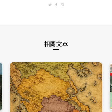
W
F
I
e
a
n
b
c
s
s
e
t
i
b
a
t
o
g
e
o
r
k
a
m
相關文章