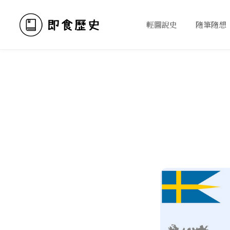
輕圖說史
隨筆隨想