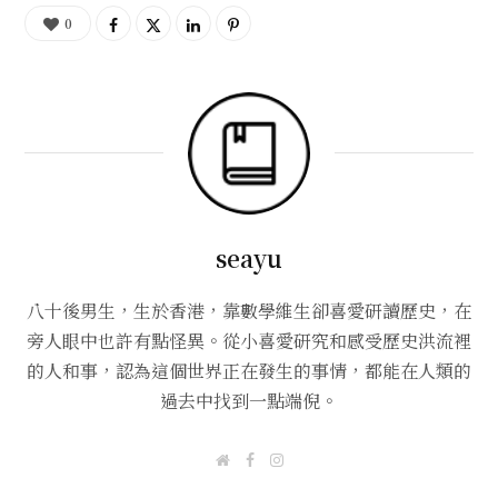
0
seayu
八十後男生，生於香港，靠數學維生卻喜愛研讀歷史，在
旁人眼中也許有點怪異。從小喜愛研究和感受歷史洪流裡
的人和事，認為這個世界正在發生的事情，都能在人類的
過去中找到一點端倪。
W
F
I
e
a
n
b
c
s