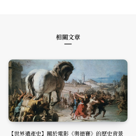
s
e
t
i
b
a
t
o
g
e
o
r
k
a
m
相關文章
【世界遺產史】關於電影《奧德賽》的歷史背景