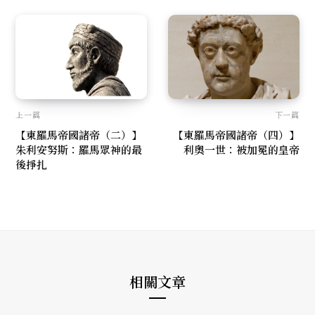
k
a
m
上一篇
下一篇
【東羅馬帝國諸帝（二）】
【東羅馬帝國諸帝（四）】
朱利安努斯：羅馬眾神的最
利奧一世：被加冕的皇帝
後掙扎
相關文章