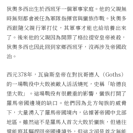
狄奧多西出生於西班牙一個軍事家庭。他的父親無
時無刻都會被任為軍隊指揮官與蠻族作戰。狄奧多
西跟隨父親行軍打仗，其軍事才能也給培養出來
了。後來他的父親因為開罪了格拉提安皇帝被殺，
狄奧多西也因此回到家鄉西班牙，沒再涉及帝國政
治。
西元378年，瓦倫斯皇帝在對抗哥德人（Goths）
的一場戰役中大敗被敵人活活燒死，史稱「哈德良
堡大敗」。這場戰役有很嚴重的影響，蠻族打開了
羅馬帝國邊境的缺口。他們因為北方匈族的威脅
下，大量湧入了羅馬帝國境內，佔據著帝國中北部
地區。雖然這不是羅馬人首次大敗於蠻族，但過往
還能將其驅趕回帝國邊境外，但這次卻是首次無能