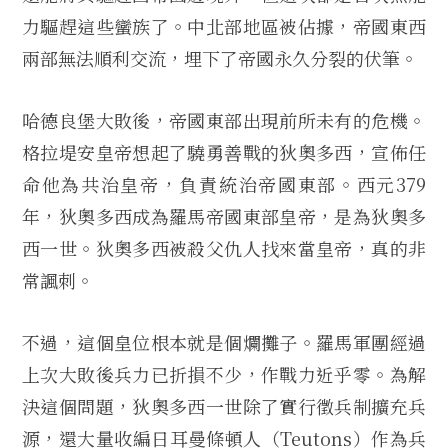
力驅趕這些蠻族了。中北部地區被佔據，帝國東西
兩部無法順利交流，埋下了帝國永久分裂的伏筆。
哈德良堡大敗後，帝國東部出現前所未有的危機。
格拉堤安皇帝想起了驍勇善戰的狄奧多西，宣佈任
命他為共治皇帝，負責統治帝國東部。西元379
年，狄奧多西成為羅馬帝國東部皇帝，是為狄奧多
西一世。狄奧多西被殺父仇人找來當皇帝，真的非
常諷刺。
不過，這個皇位根本就是個爛攤子。羅馬軍團經過
上次大敗後兵力已折損不少，作戰力近乎零。為解
決這個問題，狄奧多西一世除了實行徵兵制擴充兵
源，還大量收編日耳曼條頓人（Teutons）作為兵