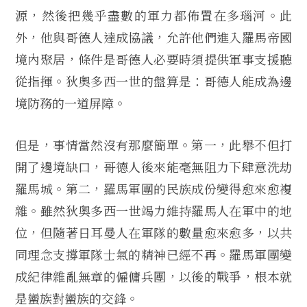
源，然後把幾乎盡數的軍力都佈置在多瑙河。此
外，他與哥德人達成協議，允許他們進入羅馬帝國
境內聚居，條件是哥德人必要時須提供軍事支援聽
從指揮。狄奧多西一世的盤算是：哥德人能成為邊
境防務的一道屏障。
但是，事情當然沒有那麼簡單。第一，此舉不但打
開了邊境缺口，哥德人後來能毫無阻力下肆意洗劫
羅馬城。第二，羅馬軍團的民族成份變得愈來愈複
雜。雖然狄奧多西一世竭力維持羅馬人在軍中的地
位，但隨著日耳曼人在軍隊的數量愈來愈多，以共
同理念支撐軍隊士氣的精神已經不再。羅馬軍團變
成紀律雜亂無章的僱傭兵團，以後的戰爭，根本就
是蠻族對蠻族的交鋒。