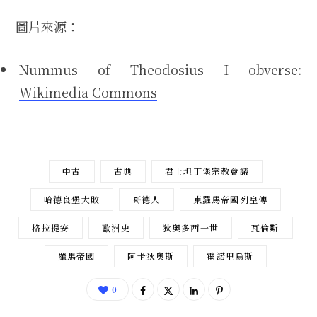
圖片來源：
Nummus of Theodosius I obverse:
Wikimedia Commons
中古
古典
君士坦丁堡宗教會議
哈德良堡大敗
哥德人
東羅馬帝國列皇傳
格拉提安
歐洲史
狄奧多西一世
瓦倫斯
羅馬帝國
阿卡狄奧斯
霍諾里烏斯
0