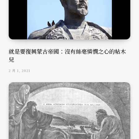
就是要復興蒙古帝國：沒有絲毫憐憫之心的帖木
兒
2 月 1, 2021