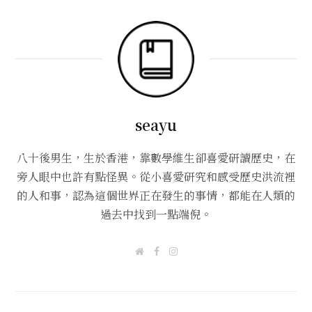
seayu
八十後男生，生於香港，靠數學維生卻喜愛研讀歷史，在
旁人眼中也許有點怪異。從小喜愛研究和感受歷史洪流裡
的人和事，認為這個世界正在發生的事情，都能在人類的
過去中找到一點端倪。
W
F
I
e
a
n
b
c
s
s
e
t
i
b
a
t
o
g
e
o
r