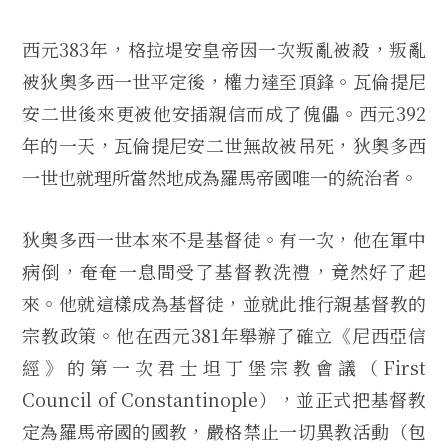
西元383年，格拉堤安皇帝因一次叛亂被殺，叛亂
被狄奧多西一世平定後，權力達至頂鋒。瓦倫提尼
安二世後來更被他安插親信而成了傀儡。西元392
年的一天，瓦倫提尼安二世無故被吊死，狄奧多西
一世也就理所當然地成為羅馬帝國唯一的統治者。
狄奧多西一世本來不是基督徒。有一次，他在軍中
病倒，奄奄一息間受了基督教洗禮，竟然好了起
來。他就這樣成為基督徒，並就此推行親基督教的
宗教政策。他在西元381年舉辦了確立《尼西亞信
經》的第一次君士坦丁堡宗教會議（First
Council of Constantinople），並正式把基督教
定為羅馬帝國的國教，嚴格禁止一切異教活動（包