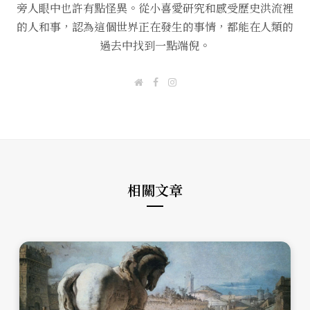
旁人眼中也許有點怪異。從小喜愛研究和感受歷史洪流裡
的人和事，認為這個世界正在發生的事情，都能在人類的
過去中找到一點端倪。
W
F
I
e
a
n
b
c
s
s
e
t
i
b
a
t
o
g
e
o
r
k
a
m
相關文章