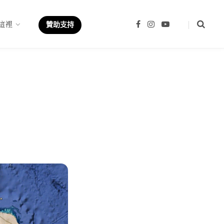
這裡
F
I
Y
贊助支持
a
n
o
c
s
u
e
t
T
b
a
u
o
g
b
o
r
e
k
a
m