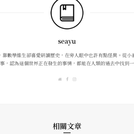
seayu
，靠數學維生卻喜愛研讀歷史，在旁人眼中也許有點怪異。從小
事，認為這個世界正在發生的事情，都能在人類的過去中找到一
W
F
I
e
a
n
b
c
s
s
e
t
i
b
a
t
o
g
e
o
r
k
a
m
相關文章