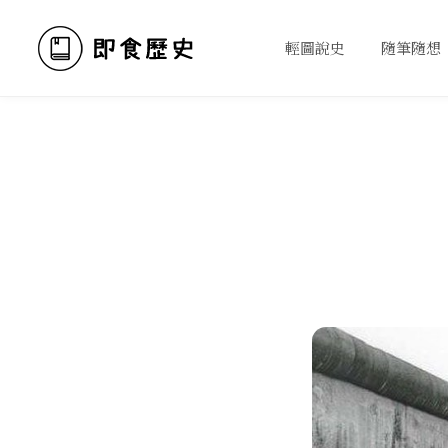
輕圖說史
隨筆隨想