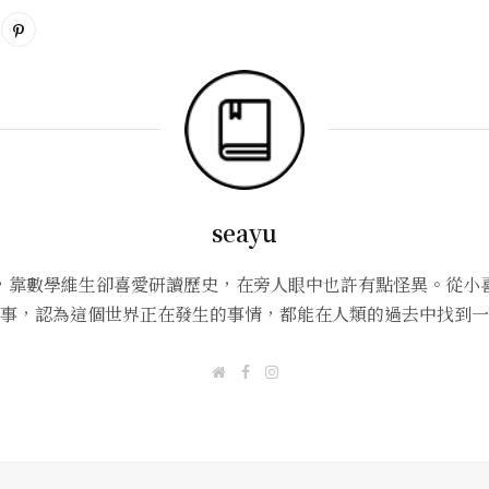
seayu
，靠數學維生卻喜愛研讀歷史，在旁人眼中也許有點怪異。從小
事，認為這個世界正在發生的事情，都能在人類的過去中找到一
W
F
I
e
a
n
b
c
s
s
e
t
i
b
a
t
o
g
e
o
r
k
a