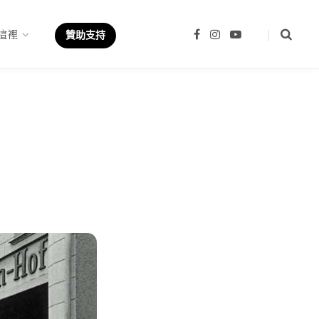
這裡
F
I
Y
贊助支持
a
n
o
c
s
u
e
t
T
b
a
u
o
g
b
o
r
e
k
a
m