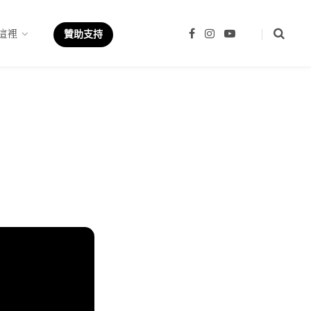
這裡
F
I
Y
贊助支持
a
n
o
c
s
u
e
t
T
b
a
u
o
g
b
o
r
e
k
a
m