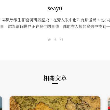
seayu
，靠數學維生卻喜愛研讀歷史，在旁人眼中也許有點怪異。從小
事，認為這個世界正在發生的事情，都能在人類的過去中找到一
W
F
I
e
a
n
b
c
s
s
e
t
i
b
a
t
o
g
e
o
r
k
a
m
相關文章