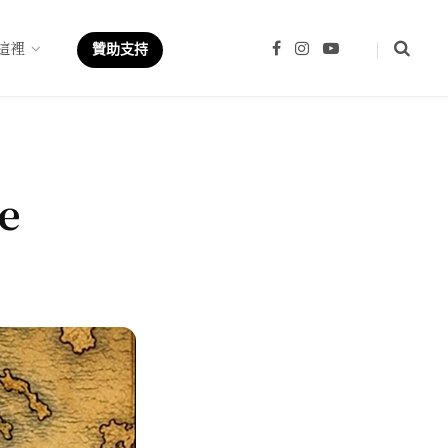
這裡
F
I
Y
贊助支持
a
n
o
c
s
u
e
t
T
b
a
u
o
g
b
o
r
e
k
a
m
e