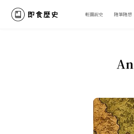
輕圖說史
隨筆隨想
An