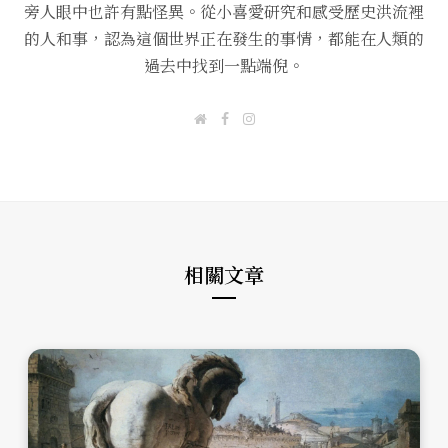
旁人眼中也許有點怪異。從小喜愛研究和感受歷史洪流裡
的人和事，認為這個世界正在發生的事情，都能在人類的
過去中找到一點端倪。
W
F
I
e
a
n
b
c
s
s
e
t
i
b
a
t
o
g
e
o
r
k
a
m
相關文章