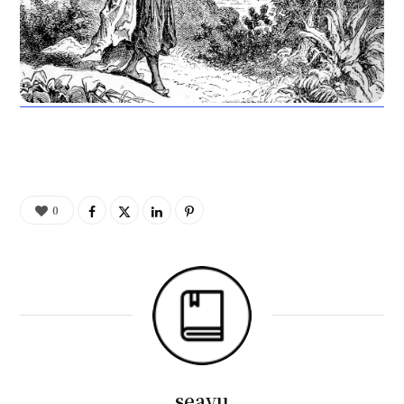
0
seayu