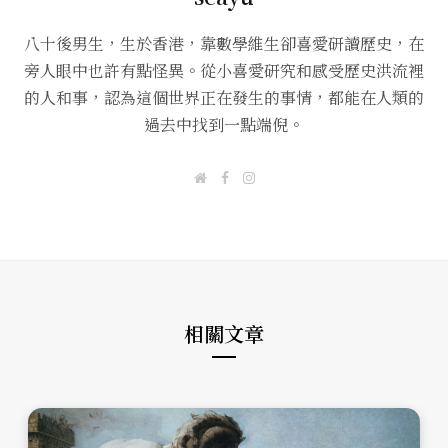
八十後男生，生於香港，靠數學維生卻喜愛研讀歷史，在
旁人眼中也許有點怪異。從小喜愛研究和感受歷史洪流裡
的人和事，認為這個世界正在發生的事情，都能在人類的
過去中找到一點端倪。
W
F
I
e
a
n
b
c
s
s
e
t
i
b
a
t
o
g
e
o
r
k
a
m
相關文章