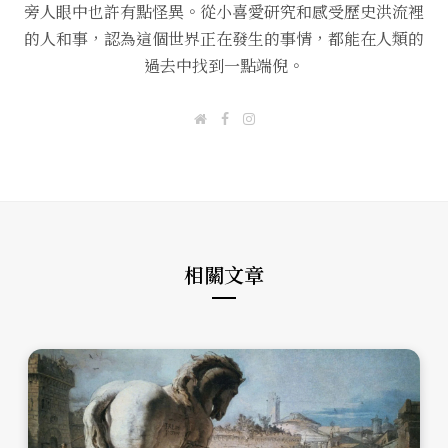
旁人眼中也許有點怪異。從小喜愛研究和感受歷史洪流裡
的人和事，認為這個世界正在發生的事情，都能在人類的
過去中找到一點端倪。
W
F
I
e
a
n
b
c
s
s
e
t
i
b
a
t
o
g
e
o
r
k
a
m
相關文章