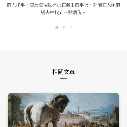
的人和事，認為這個世界正在發生的事情，都能在人類的
過去中找到一點端倪。
W
F
I
e
a
n
b
c
s
s
e
t
i
b
a
t
o
g
e
o
r
k
a
m
相關文章