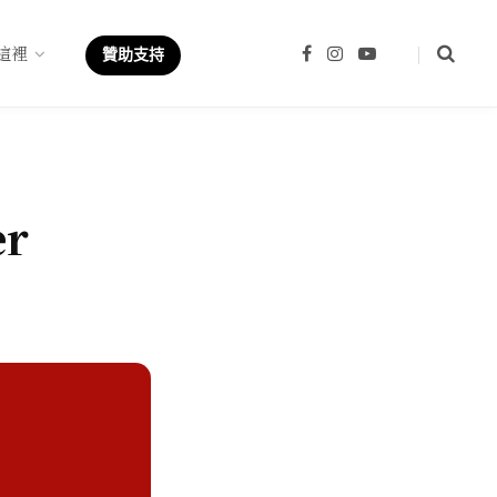
這裡
F
I
Y
贊助支持
a
n
o
c
s
u
e
t
T
b
a
u
o
g
b
o
r
e
k
a
m
er