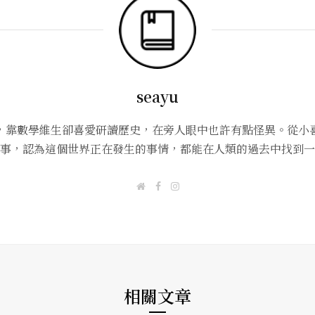
seayu
，靠數學維生卻喜愛研讀歷史，在旁人眼中也許有點怪異。從小
事，認為這個世界正在發生的事情，都能在人類的過去中找到一
W
F
I
e
a
n
b
c
s
s
e
t
i
b
a
t
o
g
e
o
r
k
a
m
相關文章