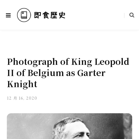
Photograph of King Leopold
II of Belgium as Garter
Knight
12 月 16, 2020