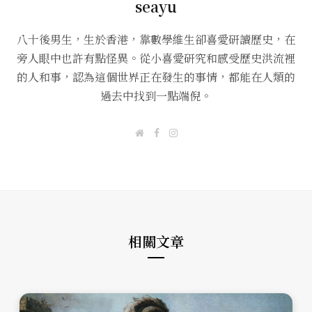
seayu
八十後男生，生於香港，靠數學維生卻喜愛研讀歷史，在
旁人眼中也許有點怪異。從小喜愛研究和感受歷史洪流裡
的人和事，認為這個世界正在發生的事情，都能在人類的
過去中找到一點端倪。
W
F
I
e
a
n
b
c
s
s
e
t
i
b
a
t
o
g
e
o
r
k
a
m
相關文章