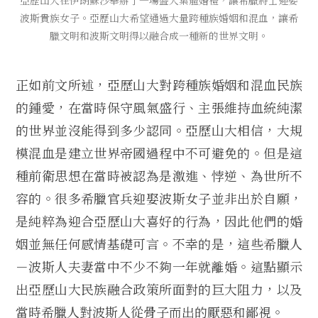
亞歷山大在伊朗蘇沙舉辦了一場盛大集體婚禮，讓希臘將士迎娶
波斯貴族女子。亞歷山大希望通過大量跨種族婚姻和混血，讓希
臘文明和波斯文明得以融合成一種新的世界文明。
正如前文所述，亞歷山大對跨種族婚姻和混血民族
的鍾愛，在當時保守風氣盛行、主張維持血統純潔
的世界並沒能得到多少認同。亞歷山大相信，大規
模混血是建立世界帝國過程中不可避免的。但是這
種前衛思想在當時被認為是激進、悖逆、為世所不
容的。很多希臘官兵迎娶波斯女子並非出於自願，
是純粹為迎合亞歷山大喜好的行為，因此他們的婚
姻並無任何感情基礎可言。不幸的是，這些希臘人
－波斯人夫妻當中不少不夠一年就離婚。這點顯示
出亞歷山大民族融合政策所面對的巨大阻力，以及
當時希臘人對波斯人從骨子而出的厭惡和鄙視。