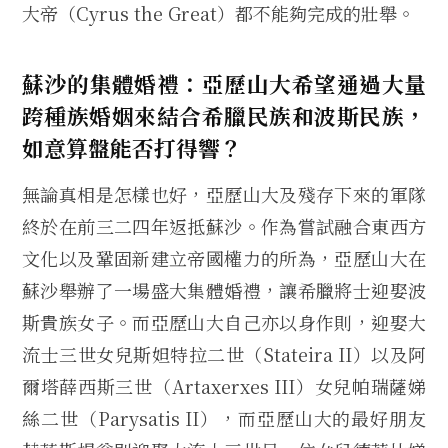
大帝（Cyrus the Great）都不能夠完成的壯舉。
蘇沙的集體婚禮：亞歷山大希望通過大量
跨種族婚姻來結合希臘民族和波斯民族，
如意算盤能否打得響？
無論真相是怎樣也好，亞歷山大及殘存下來的軍隊
終於在前三二四年返抵蘇沙。作為嘗試融合東西方
文化以及鞏固新建立帝國權力的所為，亞歷山大在
蘇沙舉辦了一場盛大集體婚禮，讓希臘將士迎娶波
斯貴族女子。而亞歷山大自己亦以身作則，迎娶大
流士三世女兒斯妲特拉二世（Stateira II）以及阿
爾塔薛西斯三世（Artaxerxes III）女兒帕瑞薩娣
絲二世（Parysatis II），而亞歷山大的最好朋友