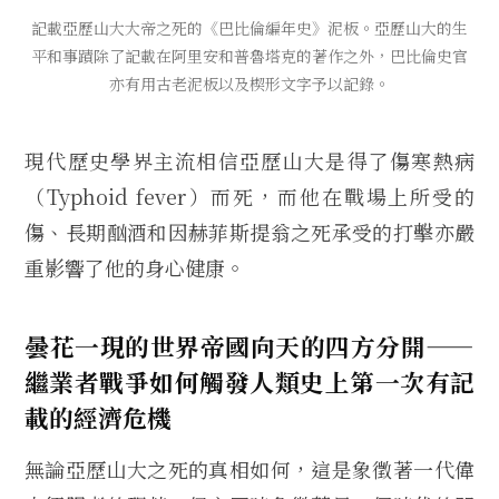
記載亞歷山大大帝之死的《巴比倫編年史》泥板。亞歷山大的生
平和事蹟除了記載在阿里安和普魯塔克的著作之外，巴比倫史官
亦有用古老泥板以及楔形文字予以記錄。
現代歷史學界主流相信亞歷山大是得了傷寒熱病
（Typhoid fever）而死，而他在戰場上所受的
傷、長期酗酒和因赫菲斯提翁之死承受的打擊亦嚴
重影響了他的身心健康。
曇花一現的世界帝國向天的四方分開——
繼業者戰爭如何觸發人類史上第一次有記
載的經濟危機
無論亞歷山大之死的真相如何，這是象徵著一代偉