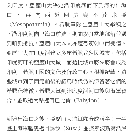
入印度，亞歷山大決定沿印度河而下到河的出海
口，再向西返回美索不達米亞
（Mesopotamia）。希臘軍隊在亞歷山大率領之
下沿印度河向出海口前進，期間攻打當地部落並遇
到頑強抵抗，亞歷山大本人亦遭弓箭射中而受傷。
亞歷山大在印度河建立多座希臘式殖民城市，包括
印度河畔的亞歷山大城，而這批城市將來將會成為
印度－希臘王國的文化及行政中心。根據記載，這
些城市到了西元前後的羅馬時代仍然保留著它們的
希臘化特徵。希臘大軍到達印度河河口後與海軍會
合，並取道南路返回巴比倫（Babylon）。
到達出海口之後，亞歷山大將軍隊分成兩半：一半
登上海軍艦隻返回蘇沙（Susa）並探索波斯灣沿岸