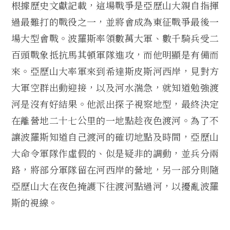
根據歷史文獻記載，這場戰爭是亞歷山大親自指揮
過最難打的戰役之一，並將會成為東征戰爭最後一
場大型會戰。波羅斯率領數萬大軍、數千騎兵受二
百頭戰象抵抗馬其頓軍隊進攻，而他明顯是有備而
來。亞歷山大率軍來到希達斯皮斯河西岸，見對方
大軍空群出動迎接，以及河水湍急，就知道勉強渡
河是沒有好結果。他派出探子視察地型，最終決定
在離營地二十七公里的一地點趁夜色渡河。為了不
讓波羅斯知道自己渡河的確切地點及時間，亞歷山
大命令軍隊作虛假的、似是疑非的調動，並兵分兩
路，將部分軍隊留在河西岸的營地，另一部分則隨
亞歷山大在夜色掩護下往渡河點過河，以擾亂波羅
斯的視線。