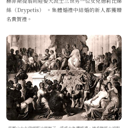
赫菲斯提翁則迎娶大流士三世另一位女兒德莉比娣
絲（Drypetis） 。集體婚禮中結婚的新人都獲贈
名貴賀禮。