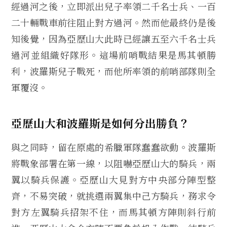
經過河之後，立即派出兒子率領二千名士兵、一百
二十輛戰車前往阻止對方過河。然而他最終仍是後
知後覺，因為亞歷山大此時已經讓五至六千名士兵
過河並組織好隊形。這場前哨戰結果是馬其頓勝
利，波羅斯兒子戰死，而他所率領的前哨部隊則全
軍覆沒。
亞歷山大和波羅斯是如何分出勝負？
與之同時，留在原處的希臘軍隊蠢蠢欲動。波羅斯
將戰象部署在第一線，以阻嚇亞歷山大的騎兵，兩
翼以騎兵保護。亞歷山大見對方中央部分陣型整
齊，不易突破，就挑選兩翼集中己方騎兵，務求令
對方左翼騎兵招架不住，而馬其頓方陣則斜行前