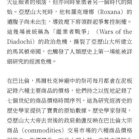
大征服者的殞落，但亦同時象徵著另一個時代的開
始。亞歷山大死時，他和羅克珊娜（Roxana）的
遺腹子尚未出生，導致麾下將領群起爭奪控制權。
這幾場被統稱為「繼業者戰爭」（Wars of the
Diadochi）的政治危機，撕裂了亞歷山大所建立
的馬其頓帝國，也觸發了人類歷史上第一場能被詳
細研究的經濟危機。
在巴比倫，馬爾杜克神廟中的祭司每月都會在泥板
記錄六種主要商品的價格，他們持之以恆地記錄了
七個世紀的商品價格時間序列，這為研究經濟史的
歷史學家提供了寶貴的原始數據。歷史學家發現，
亞歷山大大帝去世後的政局動盪反映在巴比倫大宗
商品（commodities）交易市場的六種商品價格