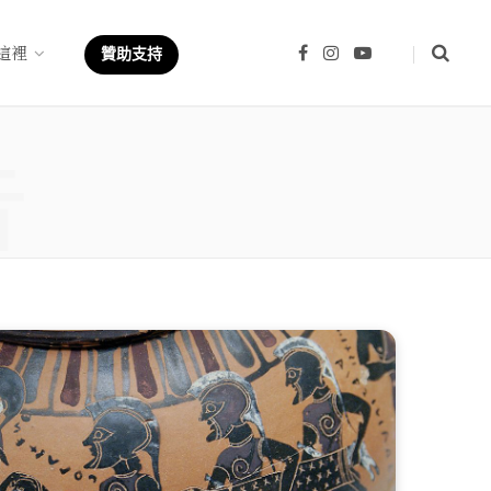
這裡
F
I
Y
贊助支持
a
n
o
c
s
u
e
t
T
b
a
u
章
o
g
b
o
r
e
k
a
m