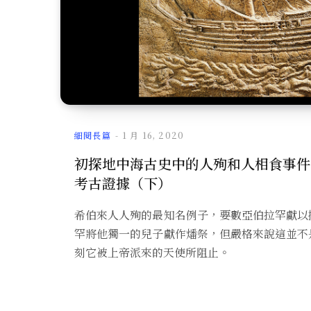
細閱長篇
1 月 16, 2020
初探地中海古史中的人殉和人相食事件
考古證據（下）
希伯來人人殉的最知名例子，要數亞伯拉罕獻以
罕將他獨一的兒子獻作燔祭，但嚴格來說這並不
刻它被上帝派來的天使所阻止。