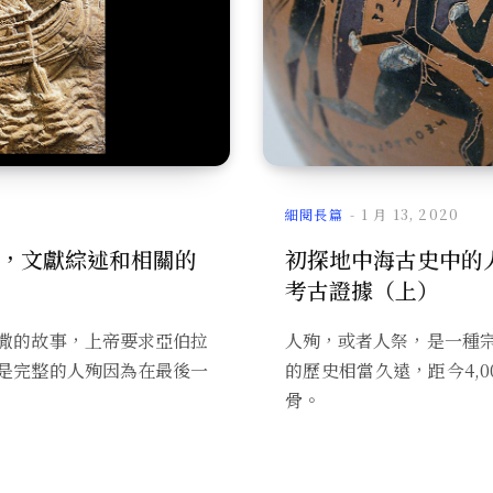
細閱長篇
1 月 13, 2020
，文獻綜述和相關的
初探地中海古史中的
考古證據（上）
撒的故事，上帝要求亞伯拉
人殉，或者人祭，是一種
是完整的人殉因為在最後一
的歷史相當久遠，距今4,
骨。