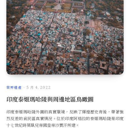
文
章
世界遺產
5 月 4, 2022
印度泰姬瑪哈陵與周邊地區鳥瞰圖
印度泰姬瑪哈陵外圍的真實環境，反映了輝煌歷史背後，帶著強
烈反差的貧民區真實情況。位於印度阿格拉的泰姬瑪哈陵是印度
十七世紀時莫臥兒帝國皇帝沙賈汗所建。