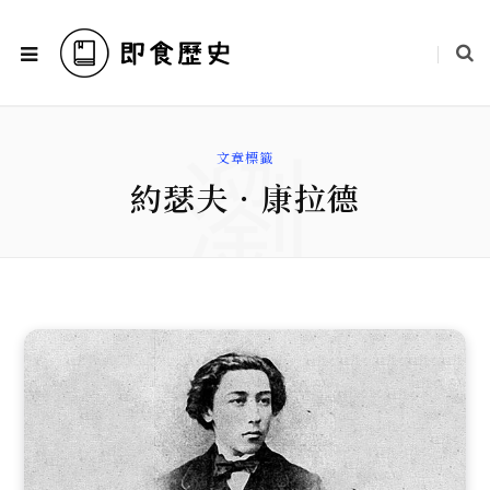
瀏
文章標籤
約瑟夫．康拉德
覽