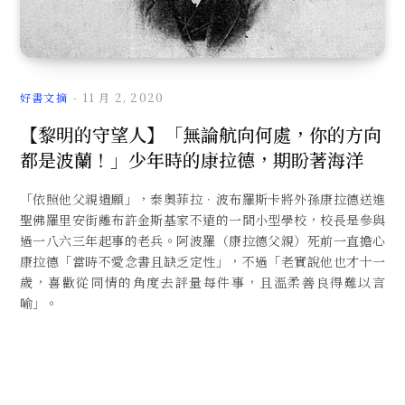
文
好書文摘
11 月 2, 2020
【黎明的守望人】「無論航向何處，你的方向
都是波蘭！」少年時的康拉德，期盼著海洋
章
「依照他父親遺願」，泰奧菲拉．波布羅斯卡將外孫康拉德送進
聖佛羅里安街離布許金斯基家不遠的一間小型學校，校長是參與
過一八六三年起事的老兵。阿波羅（康拉德父親）死前一直擔心
康拉德「當時不愛念書且缺乏定性」，不過「老實說他也才十一
歲，喜歡從同情的角度去評量每件事，且溫柔善良得難以言
喻」。