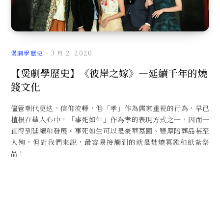
文
煲劇學歷史
3 月 2, 2020
【煲劇學歷史】《彼岸之嫁》—延續千年的燒
錢文化
章
儘管朝代更迭，信仰流轉，但「孝」作為儒家重視的行為，早已
植根在華人心中，「事死如生」作為孝的表現方式之一，因而一
直得到延續和發展。事死如生可以是豪華墓園、豐厚陪葬品甚至
人殉，但對我們來說，最容易接觸到的就是焚燒冥鏹和紙紮祭
品！