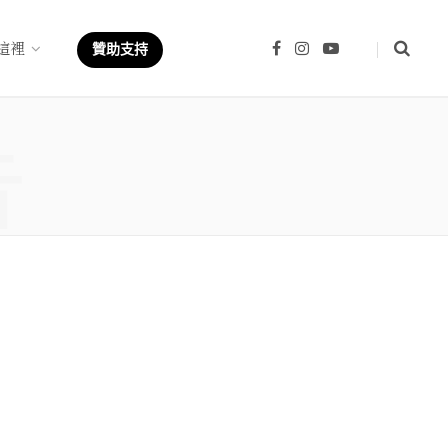
這裡
F
I
Y
贊助支持
a
n
o
c
s
u
e
t
T
b
a
u
章
o
g
b
o
r
e
k
a
m