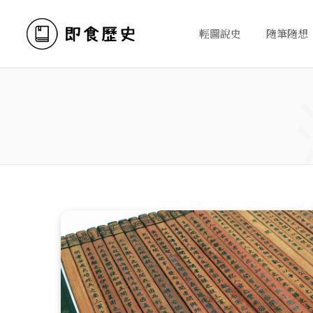
輕圖說史
隨筆隨想