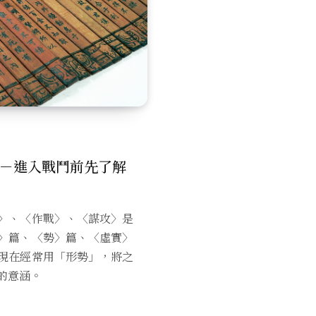
－進入戰鬥前先了解
〉、〈作戰〉、〈謀攻〉是
〉篇、〈勢〉篇、〈虛實〉
現在經常用「形勢」，將之
的意涵。