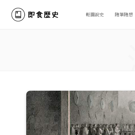
輕圖說史
隨筆隨想