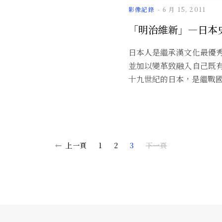
影像記錄
6 月 15, 2011
「明治維新」—日本
日本人是繼承漢文化最優
並加以變革致融入自己既
十九世紀的日本，是繼戰
上一頁
1
2
3
下一頁