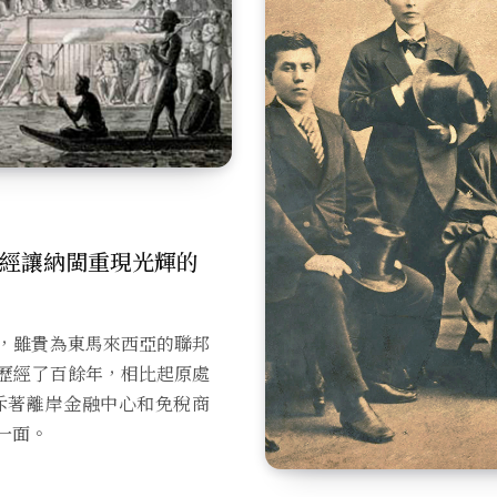
經讓納閩重現光輝的
，雖貴為東馬來西亞的聯邦
歷經了百餘年，相比起原處
斥著離岸金融中心和免稅商
一面。