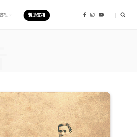
這裡
F
I
Y
贊助支持
a
n
o
c
s
u
e
t
T
b
a
u
章
o
g
b
o
r
e
k
a
m