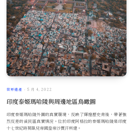
文
章
世界遺產
5 月 4, 2022
印度泰姬瑪哈陵與周邊地區鳥瞰圖
印度泰姬瑪哈陵外圍的真實環境，反映了輝煌歷史背後，帶著強
烈反差的貧民區真實情況。位於印度阿格拉的泰姬瑪哈陵是印度
十七世紀時莫臥兒帝國皇帝沙賈汗所建。