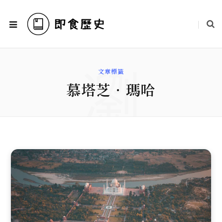
瀏
文章標籤
慕塔芝．瑪哈
覽