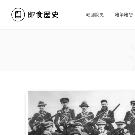
輕圖說史
隨筆隨想