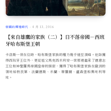
文
帝國的輝煌時代
4 月 13, 2016
【來自雄鷹的家族（二）】日不落帝國－西班
牙哈布斯堡王朝
章
卡洛斯一世在位時，哈布斯堡家族的權力幾乎達至頂峰。他除獲
得西班牙王位外，更從祖父馬克西米利安一世那裡繼承了德意志
王位和神聖羅馬帝國皇帝的頭銜，獲得了哈布斯堡家族在歐洲的
領地如勃艮第、法蘭德斯、米蘭、蒂羅爾、盧森堡和奧地利等
地。