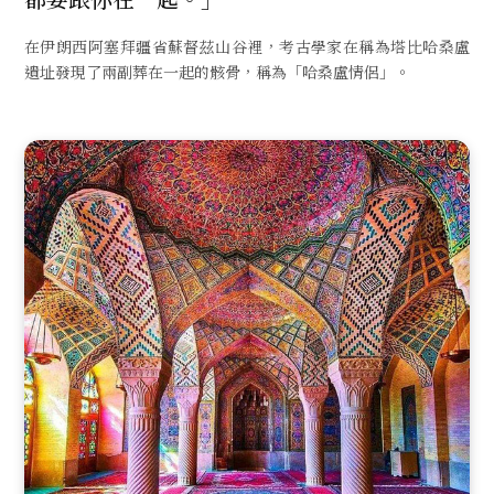
在伊朗西阿塞拜疆省蘇督茲山谷裡，考古學家在稱為塔比哈桑盧
遺址發現了兩副葬在一起的骸骨，稱為「哈桑盧情侶」。