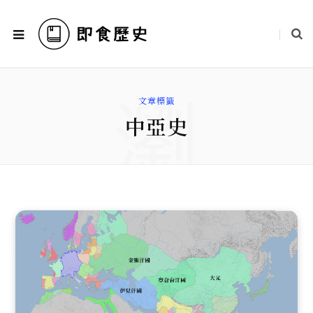
瀏
文章標籤
中亞史
覽