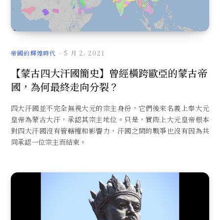
文
帝國的輝煌時代
5 月 2, 2021
【蒙古四大汗國簡史】曾經橫跨歐亞的蒙古帝
國，為何最終走向分裂？
章
四大汗國並不完全無視大元的宗主身份，它們後來名義上奉大元
皇帝為蒙古大汗，承認其宗主地位。只是，實際上大元皇帝根本
對四大汗國沒有管轄權和影響力，汗國之間的戰爭也沒有因為共
同承認一位宗主而結束。