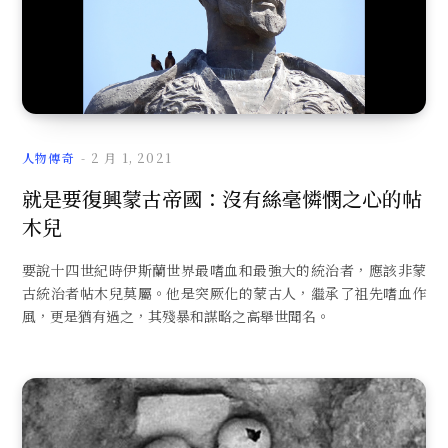
人物傳奇
2 月 1, 2021
就是要復興蒙古帝國：沒有絲毫憐憫之心的帖
木兒
要說十四世紀時伊斯蘭世界最嗜血和最強大的統治者，應該非蒙
古統治者帖木兒莫屬。他是突厥化的蒙古人，繼承了祖先嗜血作
風，更是猶有過之，其殘暴和謀略之高舉世聞名。