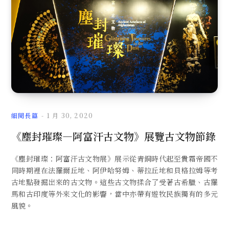
細閱長篇
1 月 30, 2020
《塵封璀璨—阿富汗古文物》展覽古文物節錄
《塵封璀璨：阿富汗古文物展》展示從青銅時代起至貴霜帝國不
同時期裡在法羅爾丘地、阿伊哈努姆、蒂拉丘地和貝格拉姆等考
古地點發掘出來的古文物。這些古文物揉合了受著古希臘、古羅
馬和古印度等外來文化的影響，當中亦帶有遊牧民族獨有的多元
風貌。